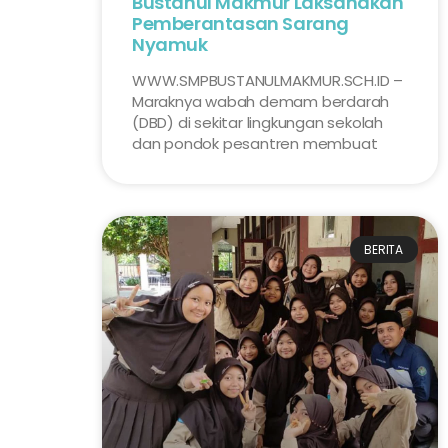
Bustanul Makmur Laksanakan
Pemberantasan Sarang
Nyamuk
WWW.SMPBUSTANULMAKMUR.SCH.ID –
Maraknya wabah demam berdarah
(DBD) di sekitar lingkungan sekolah
dan pondok pesantren membuat
BERITA