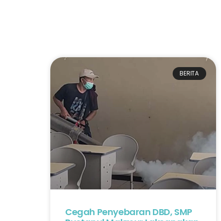
BERITA
Cegah Penyebaran DBD, SMP