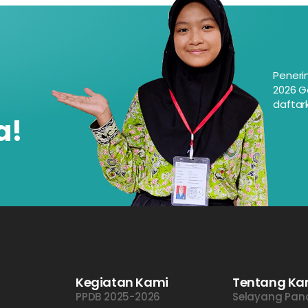
Peneri
2026 G
daftark
a!
Kegiatan Kami
Tentang Ka
PPDB 2025-2026
Selayang Pa