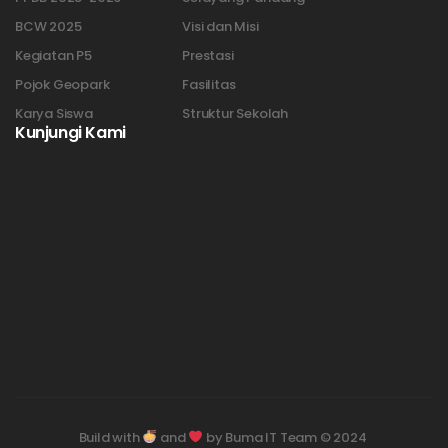
BCW 2025
Visi dan Misi
Kegiatan P5
Prestasi
Pojok Geopark
Fasilitas
Karya Siswa
Struktur Sekolah
Kunjungi Kami
Build with
and
by Buma IT Team © 2024