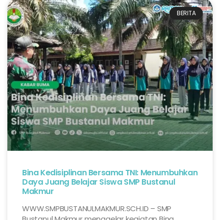
BERITA
Bina Kedisiplinan Bersama TNI: Menumbuhkan
Daya Juang Belajar Siswa SMP Bustanul
Makmur
WWW.SMPBUSTANULMAKMUR.SCH.ID – SMP
Bustanul Makmur menggelar kegiatan Bina