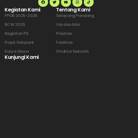
Kegiatan Kami
Tentang Kami
PPDB 2025-2026
Selayang Pandang
BCW 2025
Visi dan Misi
Kegiatan P5
Prestasi
Pojok Geopark
Fasilitas
Karya Siswa
Struktur Sekolah
Kunjungi Kami