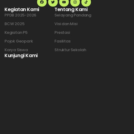
Kegiatan Kami
Tentang Kami
PPDB 2025-2026
Selayang Pandang
BCW 2025
Visi dan Misi
Kegiatan P5
Prestasi
Pojok Geopark
Fasilitas
Karya Siswa
Struktur Sekolah
Kunjungi Kami