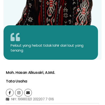
Pelaut yang hebat tidak lahir dari laut yang
tenang
Moh. Hasan Alkusairi, A.Md.
Tata Usaha
NIY: 19980321 202207 7 016