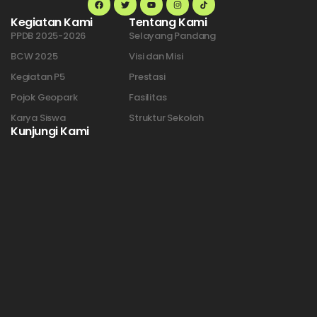
Kegiatan Kami
Tentang Kami
PPDB 2025-2026
Selayang Pandang
BCW 2025
Visi dan Misi
Kegiatan P5
Prestasi
Pojok Geopark
Fasilitas
Karya Siswa
Struktur Sekolah
Kunjungi Kami