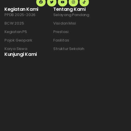
Kegiatan Kami
Tentang Kami
PPDB 2025-2026
Selayang Pandang
BCW 2025
Visi dan Misi
Kegiatan P5
Prestasi
Pojok Geopark
Fasilitas
Karya Siswa
Struktur Sekolah
Kunjungi Kami