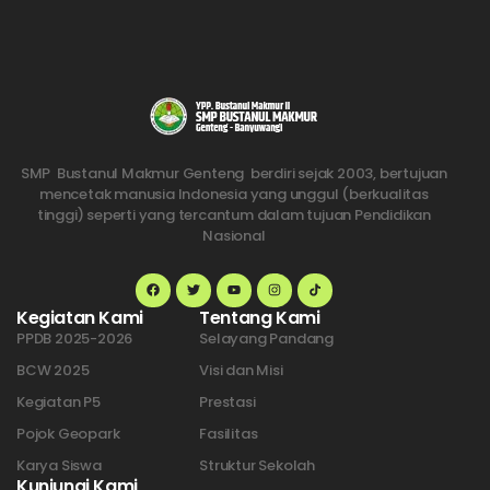
SMP Bustanul Makmur Genteng berdiri sejak 2003, bertujuan
mencetak manusia Indonesia yang unggul (berkualitas
tinggi) seperti yang tercantum dalam tujuan Pendidikan
Nasional
Kegiatan Kami
Tentang Kami
PPDB 2025-2026
Selayang Pandang
BCW 2025
Visi dan Misi
Kegiatan P5
Prestasi
Pojok Geopark
Fasilitas
Karya Siswa
Struktur Sekolah
Kunjungi Kami