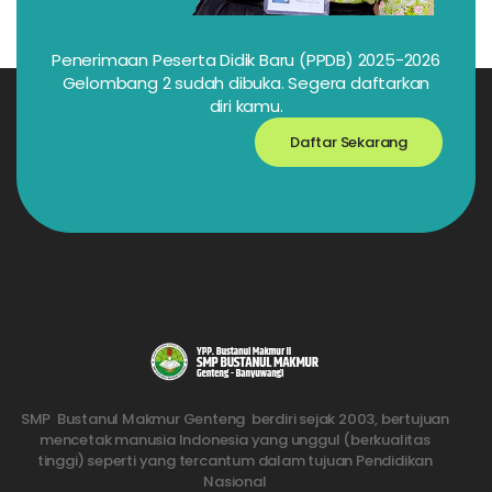
Penerimaan Peserta Didik Baru (PPDB) 2025-2026
Gelombang 2 sudah dibuka. Segera daftarkan
diri kamu.
Daftar Sekarang
SMP Bustanul Makmur Genteng berdiri sejak 2003, bertujuan
mencetak manusia Indonesia yang unggul (berkualitas
tinggi) seperti yang tercantum dalam tujuan Pendidikan
Nasional