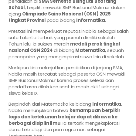
pendidikan di
SMA Semesta Bilingual Boarding
School
, terpilih mewakili SMP Bustanul Makmur dalam
ajang
Olimpiade Sains Nasional (OSN) 2025
tingkat Provinsi
pada bidang
Informatika
.
Prestasi ini memperkuat reputasi Nabila sebagai salah
satu talenta terbaik yang pernah dimiliki sekolah.
Tahun lalu, ia sukses meraih
medali perak tingkat
nasional OSN 2024
di bidang
Matematika
, sebuah
pencapaian yang menginspirasi siswa lain di sekolah.
Meskipun kini melanjutkan pendidikan di jenjang SMA,
Nabila masih tercatat sebagai peserta OSN mewakili
SMP Bustanul Makmur karena proses seleksi dan
pendaftaran dilakukan saat ia masih aktif sebagai
siswa kelas IX.
Berpindah dari Matematika ke bidang
Informatika
,
Nabila menunjukkan bahwa
kemampuan berpikir
logis dan ketekunan belajar dapat dibawa ke
berbagai disiplin ilmu
. Ia tertarik mengeksplorasi
dunia teknologi dan pemrograman sebagai
tantangan baru.