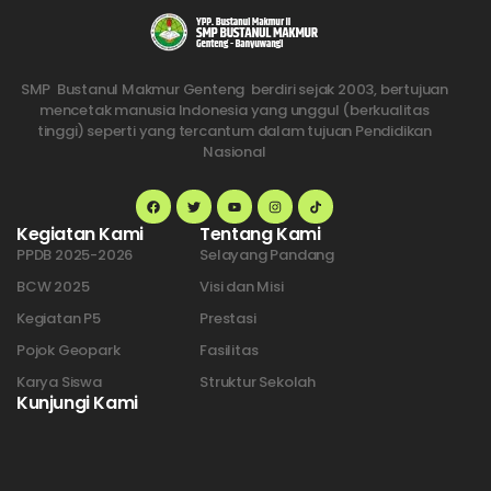
SMP Bustanul Makmur Genteng berdiri sejak 2003, bertujuan
mencetak manusia Indonesia yang unggul (berkualitas
tinggi) seperti yang tercantum dalam tujuan Pendidikan
Nasional
Kegiatan Kami
Tentang Kami
PPDB 2025-2026
Selayang Pandang
BCW 2025
Visi dan Misi
Kegiatan P5
Prestasi
Pojok Geopark
Fasilitas
Karya Siswa
Struktur Sekolah
Kunjungi Kami