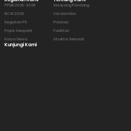
PPDB 2025-2026
Selayang Pandang
BCW 2025
Visi dan Misi
Kegiatan P5
Prestasi
Pojok Geopark
Fasilitas
Karya Siswa
Struktur Sekolah
Kunjungi Kami