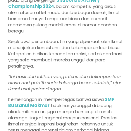
pada ajang bergengsi
Situbondo Archery
Championship 2024
. Dalam kompetisi yang diikuti
oleh ratusan atlet muda dari berbagai daerah, Ikmal
bersama timnya tampil luar biasa dan berhasil
membawa pulang medali emas di nomor panahan
beregu.
Sejak awal perlombaan, tim yang diperkuat oleh Ikmal
menunjukkan konsistensi dan kekompakan luar biasa.
Ketepatan bidikan, kecepatan reaksi, serta koordinasi
yang solid membuat mereka unggul dari para
pesaingnya.
“Ini hasil dari latihan yang intens dan dukungan luar
biasa dari pelatih serta keluarga besar sekolah,” ujar
Ikmal usai pertandingan.
Kemenangan ini mempertegas bahwa siswa
SMP
Bustanul Makmur
tidak hanya unggul di bidang
akademik, namun juga mampu bersaing di ranah
olahraga tingkat regional maupun nasional. Prestasi
Ikmal menjadi inspirasi bagi rekan-rekannya untuk
terus menggali potensi dalam berbagai bidang.