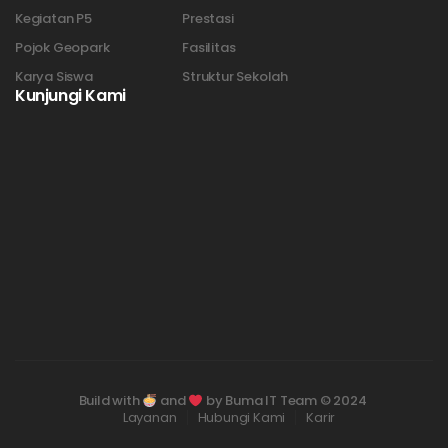
Kegiatan P5
Prestasi
Pojok Geopark
Fasilitas
Karya Siswa
Struktur Sekolah
Kunjungi Kami
Build with
and
by Buma IT Team © 2024
Layanan
Hubungi Kami
Karir