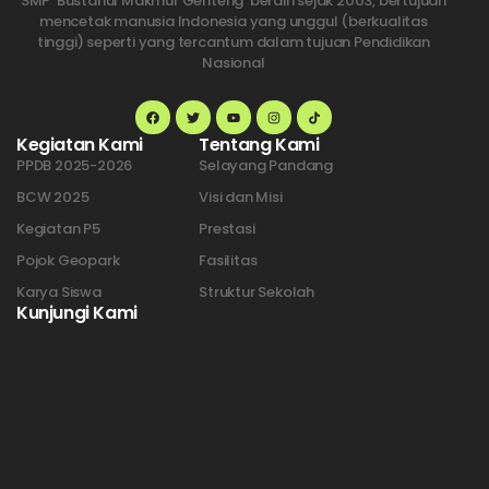
SMP Bustanul Makmur Genteng berdiri sejak 2003, bertujuan
mencetak manusia Indonesia yang unggul (berkualitas
tinggi) seperti yang tercantum dalam tujuan Pendidikan
Nasional
Kegiatan Kami
Tentang Kami
PPDB 2025-2026
Selayang Pandang
BCW 2025
Visi dan Misi
Kegiatan P5
Prestasi
Pojok Geopark
Fasilitas
Karya Siswa
Struktur Sekolah
Kunjungi Kami