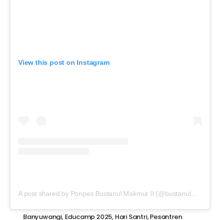
View this post on Instagram
A post shared by Ponpes Bustanul Makmur II (@bustanulmakmur_2)
Banyuwangi
,
Educamp 2025
,
Hari Santri
,
Pesantren