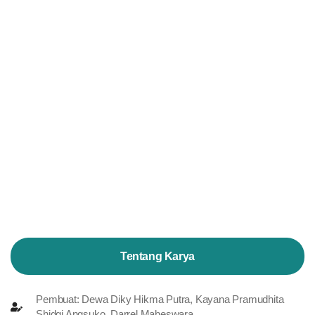
Tentang Karya
Pembuat: Dewa Diky Hikma Putra, Kayana Pramudhita
Shidqi Angsuko, Darrel Maheswara