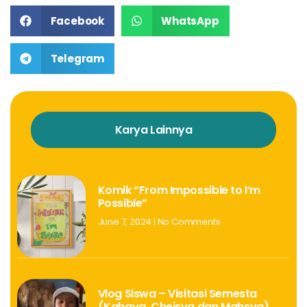
Facebook
WhatsApp
Telegram
Karya Lainnya
Komik “From Impossible to I’m
Possible”
June 7, 2024
No Comments
Vlog Siswa – Visitasi Semesta
(Kahaya, Cheisya dan Mahsya)