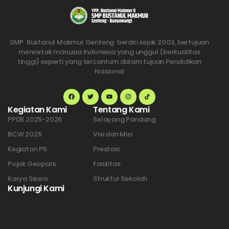
SMP Bustanul Makmur Genteng berdiri sejak 2003, bertujuan
mencetak manusia Indonesia yang unggul (berkualitas
tinggi) seperti yang tercantum dalam tujuan Pendidikan
Nasional
Kegiatan Kami
Tentang Kami
PPDB 2025-2026
Selayang Pandang
BCW 2025
Visi dan Misi
Kegiatan P5
Prestasi
Pojok Geopark
Fasilitas
Karya Siswa
Struktur Sekolah
Kunjungi Kami