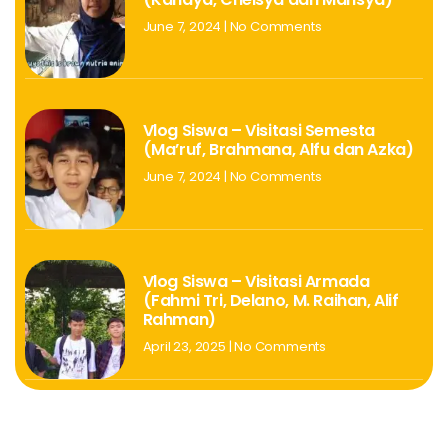
June 7, 2024
No Comments
Vlog Siswa – Visitasi Semesta
(Ma’ruf, Brahmana, Alfu dan Azka)
June 7, 2024
No Comments
Vlog Siswa – Visitasi Armada
(Fahmi Tri, Delano, M. Raihan, Alif
Rahman)
April 23, 2025
No Comments