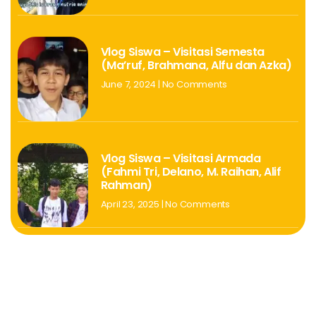
Vlog Siswa – Visitasi Semesta
(Ma’ruf, Brahmana, Alfu dan Azka)
June 7, 2024
No Comments
Vlog Siswa – Visitasi Armada
(Fahmi Tri, Delano, M. Raihan, Alif
Rahman)
April 23, 2025
No Comments