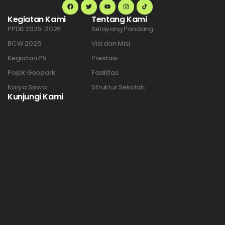
Kegiatan Kami
Tentang Kami
PPDB 2025-2026
Selayang Pandang
BCW 2025
Visi dan Misi
Kegiatan P5
Prestasi
Pojok Geopark
Fasilitas
Karya Siswa
Struktur Sekolah
Kunjungi Kami