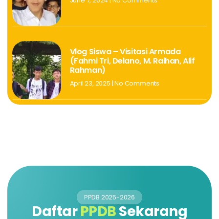
June 7, 2024
No Comments
Vlog Siswa – Visitasi Armada
(Fahmi Tri, Delano, M. Raihan, Alif
Rahman)
April 23, 2025
No Comments
PPDB 2025-2026
Daftar
PPDB
Sekarang