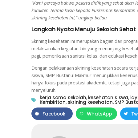
“Kami percaya bahwa peserta didik yang sehat aka
karakter. Terima kasih kepada Puskesmas Kembiritan 
skrining kesehatan ini,” ungkap beliau.
Langkah Nyata Menuju Sekolah Sehat
Skrining kesehatan ini merupakan bagian dari prog
melaksanakan kegiatan lain yang menunjang kesehat
pagi, pemeriksaan sanitasi kelas, dan edukasi keseh
Dengan pelaksanaan skrining kesehatan secara terjad
siswa, SMP Bustanul Makmur menunjukkan keseriusa
hanya fokus pada prestasi akademik, tetapi juga pa
menyeluruh.
kerja sama sekolah
,
kesehatan siswa
,
lay
Kembiritan
,
skrining kesehatan
,
SMP Bust
Facebook
WhatsApp
Tw