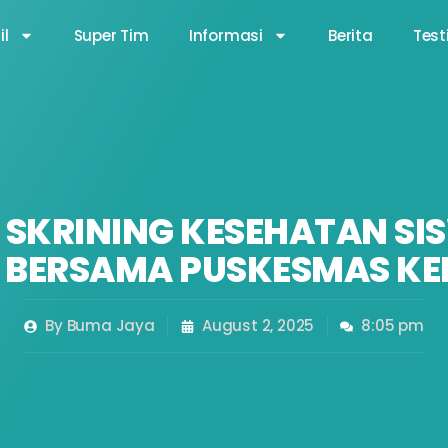
il
Super Tim
Informasi
Berita
Test
! SKRINING KESEHATAN S
BERSAMA PUSKESMAS KE
By
Buma Jaya
August 2, 2025
8:05 pm