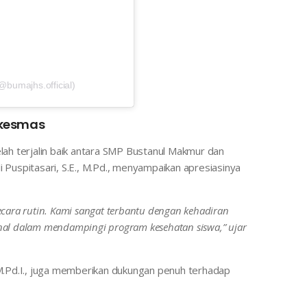
bumajhs.official)
skesmas
elah terjalin baik antara SMP Bustanul Makmur dan
i Puspitasari, S.E., M.Pd., menyampaikan apresiasinya
secara rutin. Kami sangat terbantu dengan kehadiran
onal dalam mendampingi program kesehatan siswa,” ujar
.Pd.I., juga memberikan dukungan penuh terhadap