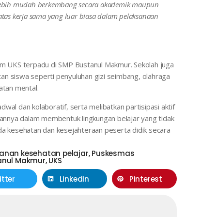
n lebih mudah berkembang secara akademik maupun
atas kerja sama yang luar biasa dalam pelaksanaan
ram UKS terpadu di SMP Bustanul Makmur. Sekolah juga
an siswa seperti penyuluhan gizi seimbang, olahraga
atan mental.
wal dan kolaboratif, serta melibatkan partisipasi aktif
nnya dalam membentuk lingkungan belajar yang tidak
da kesehatan dan kesejahteraan peserta didik secara
anan kesehatan pelajar
,
Puskesmas
anul Makmur
,
UKS
itter
LinkedIn
Pinterest